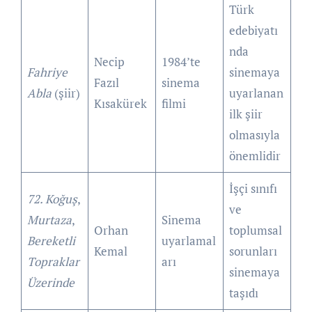
Türk
edebiyatı
nda
Necip
1984’te
Fahriye
sinemaya
Fazıl
sinema
Abla
(şiir)
uyarlanan
Kısakürek
filmi
ilk şiir
olmasıyla
önemlidir
İşçi sınıfı
72. Koğuş
,
ve
Murtaza
,
Sinema
Orhan
toplumsal
Bereketli
uyarlamal
Kemal
sorunları
Topraklar
arı
sinemaya
Üzerinde
taşıdı