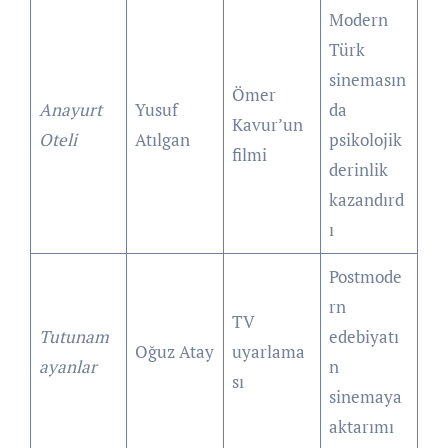
Modern
Türk
sinemasın
Ömer
Anayurt
Yusuf
da
Kavur’un
Oteli
Atılgan
psikolojik
filmi
derinlik
kazandırd
ı
Postmode
rn
TV
Tutunam
edebiyatı
Oğuz Atay
uyarlama
ayanlar
n
sı
sinemaya
aktarımı