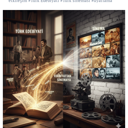
etkileşim
#
Türk Edebiyatı
#
Türk sineması
#
uyarlama