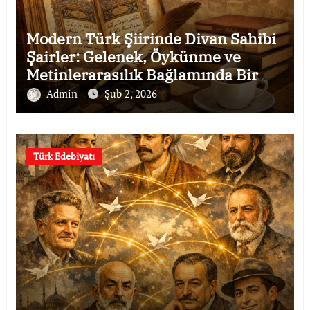
Modern Türk Şiirinde Divan Sahibi
Şairler: Gelenek, Öykünme ve
Metinlerarasılık Bağlamında Bir
İnceleme
Admin
Şub 2, 2026
Türk Edebiyatı