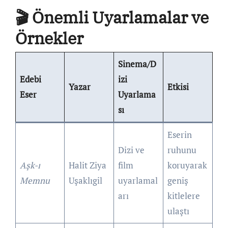
🎬 Önemli Uyarlamalar ve
Örnekler
Sinema/D
Edebi
izi
Yazar
Etkisi
Eser
Uyarlama
sı
Eserin
Dizi ve
ruhunu
Aşk-ı
Halit Ziya
film
koruyarak
Memnu
Uşaklıgil
uyarlamal
geniş
arı
kitlelere
ulaştı