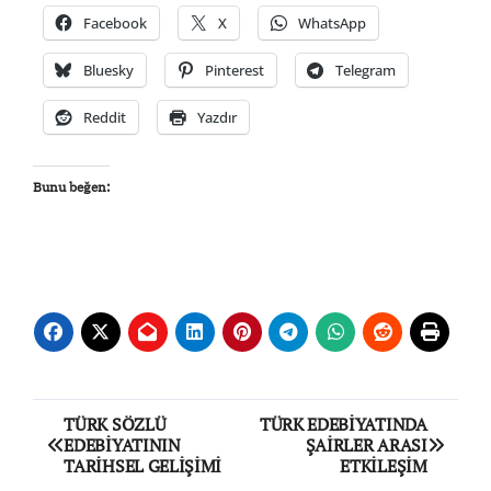
Facebook
X
WhatsApp
Bluesky
Pinterest
Telegram
Reddit
Yazdır
Bunu beğen:
Yazı
TÜRK SÖZLÜ
TÜRK EDEBİYATINDA
EDEBİYATININ
ŞAİRLER ARASI
gezinmesi
TARİHSEL GELİŞİMİ
ETKİLEŞİM