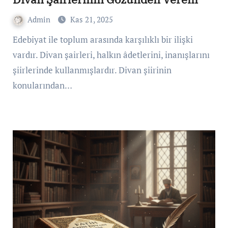
Admin
Kas 21, 2025
Edebiyat ile toplum arasında karşılıklı bir ilişki
vardır. Divan şairleri, halkın âdetlerini, inanışlarını
şiirlerinde kullanmışlardır. Divan şiirinin
konularından…