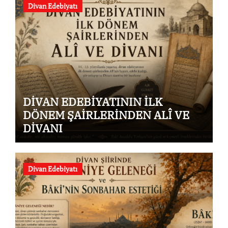
Divan Edebiyatı
DİVAN EDEBİYATININ İLK
DÖNEM ŞAİRLERİNDEN ALÎ VE
DİVANI
Divan Edebiyatı