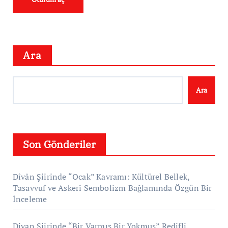
Ara
Ara
Son Gönderiler
Dîvân Şiirinde “Ocak” Kavramı: Kültürel Bellek,
Tasavvuf ve Askerî Sembolizm Bağlamında Özgün Bir
İnceleme
Divan Şiirinde “Bir Varmış Bir Yokmuş” Redifli