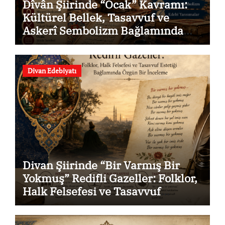
Dîvân Şiirinde “Ocak” Kavramı:
Kültürel Bellek, Tasavvuf ve
Askerî Sembolizm Bağlamında
Özgün Bir İnceleme
Divan Edebiyatı
Divan Şiirinde “Bir Varmış Bir
Yokmuş” Redifli Gazeller: Folklor,
Halk Felsefesi ve Tasavvuf
Estetiği Bağlamında Özgün Bir
İnceleme