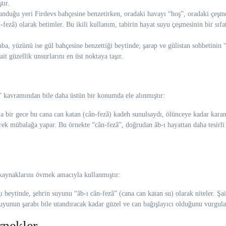
tır.
lunduğu yeri Firdevs bahçesine benzetirken, oradaki havayı “hoş”, oradaki çeşme
-fezâ) olarak betimler. Bu ikili kullanım, tabirin hayat suyu çeşmesinin bir sıfa
ba, yüzünü ise gül bahçesine benzettiği beytinde; şarap ve gülistan sohbetinin 
it güzellik unsurlarını en üst noktaya taşır.
t” kavramından bile daha üstün bir konumda ele alınmıştır:
a bir gece bu cana can katan (cân-fezâ) kadeh sunulsaydı, ölünceye kadar karan
rek mübalağa yapar. Bu örnekte “cân-fezâ”, doğrudan âb-ı hayattan daha tesirli 
 kaynaklarını övmek amacıyla kullanmıştır:
ğı beytinde, şehrin suyunu “âb-ı cân-fezâ” (cana can katan su) olarak niteler. Şa
suyunun şarabı bile utandıracak kadar güzel ve can bağışlayıcı olduğunu vurgula
rnekler