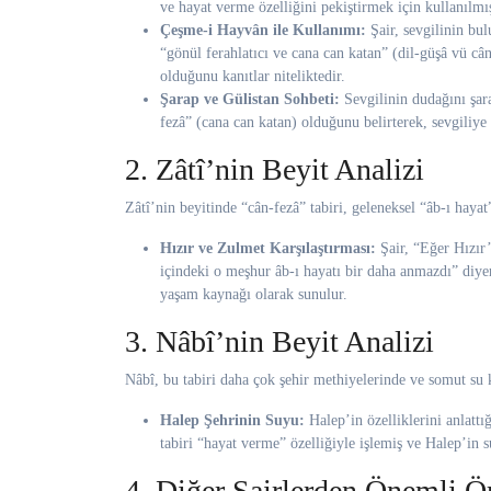
ve hayat verme özelliğini pekiştirmek için kullanılmış
Çeşme-i Hayvân ile Kullanımı:
Şair, sevgilinin bu
“gönül ferahlatıcı ve cana can katan” (dil-güşâ vü cân
olduğunu kanıtlar niteliktedir.
Şarap ve Gülistan Sohbeti:
Sevgilinin dudağını şara
fezâ” (cana can katan) olduğunu belirterek, sevgiliye a
2. Zâtî’nin Beyit Analizi
Zâtî’nin beyitinde “cân-fezâ” tabiri, geleneksel “âb-ı haya
Hızır ve Zulmet Karşılaştırması:
Şair, “Eğer Hızır’
içindeki o meşhur âb-ı hayatı bir daha anmazdı” diye
yaşam kaynağı olarak sunulur.
3. Nâbî’nin Beyit Analizi
Nâbî, bu tabiri daha çok şehir methiyelerinde ve somut su
Halep Şehrinin Suyu:
Halep’in özelliklerini anlattı
tabiri “hayat verme” özelliğiyle işlemiş ve Halep’in 
4. Diğer Şairlerden Önemli Ö