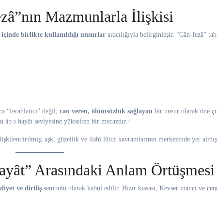
zâ”nın Mazmunlarla İlişkisi
 içinde birlikte kullanıldığı unsurlar
aracılığıyla belirginleşir. “Cân-fezâ” tab
a “ferahlatıcı” değil;
can veren, ölümsüzlük sağlayan
bir unsur olarak öne çı
u âb-ı hayât seviyesine yükselten bir mecazdır.⁵
ilişkilendirilmiş; aşk, güzellik ve ilahî lütuf kavramlarının merkezinde yer almışt
ayât” Arasındaki Anlam Örtüşmesi
iyet ve diriliş
sembolü olarak kabul edilir. Hızır kıssası, Kevser inancı ve cen