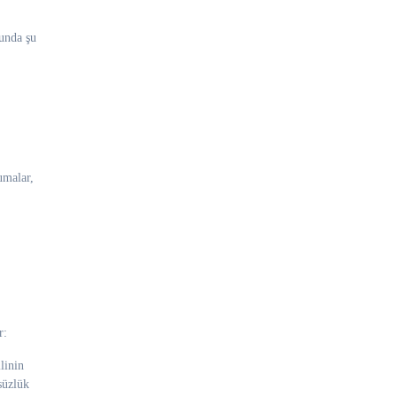
cunda şu
umalar,
r:
linin
süzlük