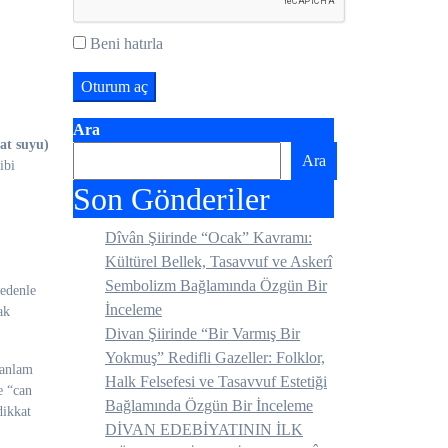
Beni hatırla
Ara
at suyu)
Ara
ibi
Son Gönderiler
Dîvân Şiirinde “Ocak” Kavramı:
Kültürel Bellek, Tasavvuf ve Askerî
Sembolizm Bağlamında Özgün Bir
nedenle
İnceleme
ak
Divan Şiirinde “Bir Varmış Bir
Yokmuş” Redifli Gazeller: Folklor,
 anlam
Halk Felsefesi ve Tasavvuf Estetiği
e “can
Bağlamında Özgün Bir İnceleme
dikkat
DİVAN EDEBİYATININ İLK