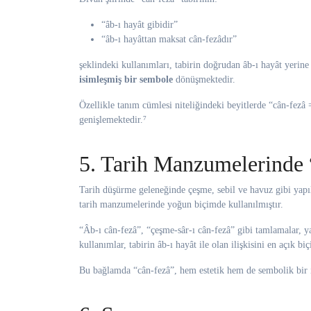
“âb-ı hayât gibidir”
“âb-ı hayâttan maksat cân-fezâdır”
şeklindeki kullanımları, tabirin doğrudan âb-ı hayât yerine
isimleşmiş bir sembole
dönüşmektedir.
Özellikle tanım cümlesi niteliğindeki beyitlerde “cân-fezâ 
genişlemektedir.⁷
5. Tarih Manzumelerinde
Tarih düşürme geleneğinde çeşme, sebil ve havuz gibi yap
tarih manzumelerinde yoğun biçimde kullanılmıştır.
“Âb-ı cân-fezâ”, “çeşme-sâr-ı cân-fezâ” gibi tamlamalar, ya
kullanımlar, tabirin âb-ı hayât ile olan ilişkisini en açık b
Bu bağlamda “cân-fezâ”, hem estetik hem de sembolik bir i