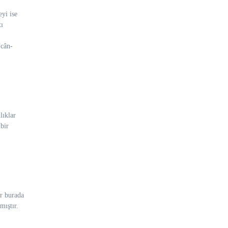
yi ise
tı
“cân-
lıklar
bir
ir burada
mıştır.