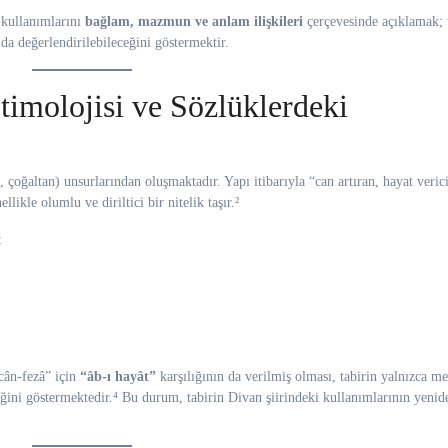
 kullanımlarını
bağlam, mazmun ve anlam ilişkileri
çerçevesinde açıklamak; 
da değerlendirilebileceğini göstermektir.
timolojisi ve Sözlüklerdeki
, çoğaltan) unsurlarından oluşmaktadır. Yapı itibarıyla “can artıran, hayat veric
ikle olumlu ve diriltici bir nitelik taşır.²
:
“cân-fezâ” için
“âb-ı hayât”
karşılığının da verilmiş olması, tabirin yalnızca me
ğini göstermektedir.⁴ Bu durum, tabirin Divan şiirindeki kullanımlarının yenid