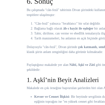
6. Sonuç
Bu çalışmada “cân-fezâ” tabirinin Divan şiirindeki kullanı
tespitlere ulaşılmıştır:
“Cân-fezâ” yalnızca “ferahlatıcı” bir sıfat değildir.
Bağlama bağlı olarak
âb-ı hayât ile eşdeğer
bir anla
Tabir, diriltme, can verme ve ebedîlik temalarıyla iliş
Tarih manzumeleri, bu anlamın en açık biçimde görü
Dolayısıyla “cân-fezâ”, Divan şiirinde
çok katmanlı, sembo
klasik şiirin anlam zenginliğini daha görünür kılmaktadır.
Paylaştığınız makalede yer alan
Nâbî, Aşkî ve Zâtî
gibi ön
şekildedir:
1. Aşkî’nin Beyit Analizleri
Makalede en çok örneğine başvurulan şairlerden biri olan A
Kevser ve Cennet İlişkisi:
Bir beytinde sevgilinin du
eşiğinin toprağını ise “en yüksek cennet gibi ferahla