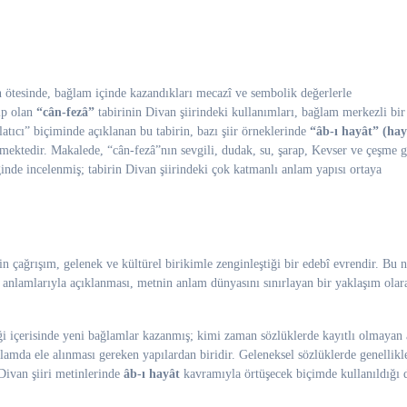
kip olan
“cân-fezâ”
tabirinin Divan şiirindeki kullanımları, bağlam merkezli bir
hlatıcı” biçiminde açıklanan bu tabirin, bazı şiir örneklerinde
“âb-ı hayât” (hay
ektedir. Makalede, “cân-fezâ”nın sevgili, dudak, su, şarap, Kevser ve çeşme g
inde incelenmiş; tabirin Divan şiirindeki çok katmanlı anlam yapısı ortaya
n çağrışım, gelenek ve kültürel birikimle zenginleştiği bir edebî evrendir. Bu 
ük anlamlarıyla açıklanması, metnin anlam dünyasını sınırlayan bir yaklaşım olar
ği içerisinde yeni bağlamlar kazanmış; kimi zaman sözlüklerde kayıtlı olmayan
ğlamda ele alınması gereken yapılardan biridir. Geleneksel sözlüklerde genellikl
 Divan şiiri metinlerinde
âb-ı hayât
kavramıyla örtüşecek biçimde kullanıldığı 