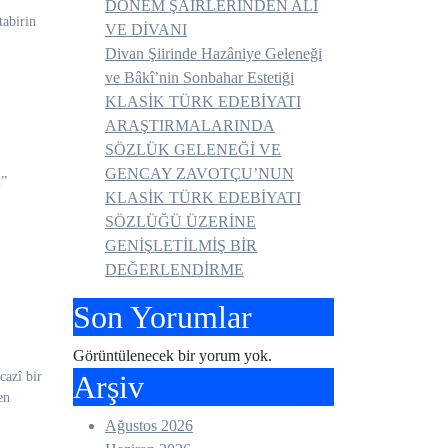
DÖNEM ŞAİRLERİNDEN ALÎ
tabirin
VE DİVANI
Divan Şiirinde Hazâniye Geleneği
ve Bâkî’nin Sonbahar Estetiği
KLASİK TÜRK EDEBİYATI
ARAŞTIRMALARINDA
SÖZLÜK GELENEĞİ VE
GENCAY ZAVOTÇU’NUN
i”
KLASİK TÜRK EDEBİYATI
SÖZLÜĞÜ ÜZERİNE
GENİŞLETİLMİŞ BİR
DEĞERLENDİRME
Son Yorumlar
Görüntülenecek bir yorum yok.
cazî bir
Arşiv
en
Ağustos 2026