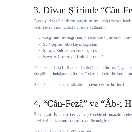
3. Divan Şiirinde “Cân-Fe
Divan şiirinde bir tabirin gerçek anlamı, çoğu zaman
beyit
özellikle şu mazmunlarla birlikte kullanılır:
Sevgilinin dudağı (leb):
Hayat verici, diriltici unsur
Su / çeşme:
Âb-ı hayât çağrışımı
Şarap:
Ruh ve can verici içecek
Kevser:
Cennet ve ebedîlik sembolü
Bu mazmunlarla birlikte kullanıldığında “cân-fezâ”, yalnızc
Sevgilinin dudağının “cân-fezâ” olarak nitelendirilmesi, on
Bu bağlamda tabir, klasik şiirde
hayat verme kudreti
ile 
4. “Cân-Fezâ” ve “Âb-ı H
Âb-ı hayât, İslamî ve tasavvufî gelenekte
ölümsüzlük, ebed
tasvirleri bu kavram etrafında şekillenmiştir.⁶
Divan şiirinde “cân-fezâ” tabirinin: