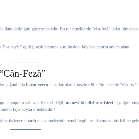
 kullanılabildiğini göstermektedir. Bu tür örneklerde “cân-fezâ”, sıfat olmaktan
= âb-ı hayât” eşitliği açık biçimde kurulmakta; böylece tabirin anlam alanı
 “Cân-Fezâ”
ılar çoğunlukla
hayat veren
unsurlar olarak tasvir edilir. Bu nedenle “cân-fezâ” 
pılan yapının yalnızca fiziksel değil,
manevî bir diriltme işlevi
taşıdığını vur
içimde ortaya koyan örneklerdir.⁸
şlev üstlenerek tarih manzumelerinin temel övgü unsurlarından biri hâline gelm