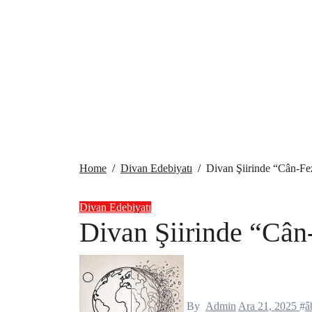
Home
Divan Edebiyatı
Divan Şiirinde “Cân-Fez
Divan Edebiyatı
Divan Şiirinde “Cân-
By
Admin
Ara 21, 2025
#
â