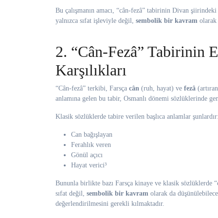
Bu çalışmanın amacı, “cân-fezâ” tabirinin Divan şiirindeki
yalnızca sıfat işleviyle değil,
sembolik bir kavram
olarak 
2. “Cân-Fezâ” Tabirinin E
Karşılıkları
“Cân-fezâ” terkibi, Farsça
cân
(ruh, hayat) ve
fezâ
(artıran
anlamına gelen bu tabir, Osmanlı dönemi sözlüklerinde genell
Klasik sözlüklerde tabire verilen başlıca anlamlar şunlardır
Can bağışlayan
Ferahlık veren
Gönül açıcı
Hayat verici³
Bununla birlikte bazı Farsça kinaye ve klasik sözlüklerde 
sıfat değil,
sembolik bir kavram
olarak da düşünülebilece
değerlendirilmesini gerekli kılmaktadır.