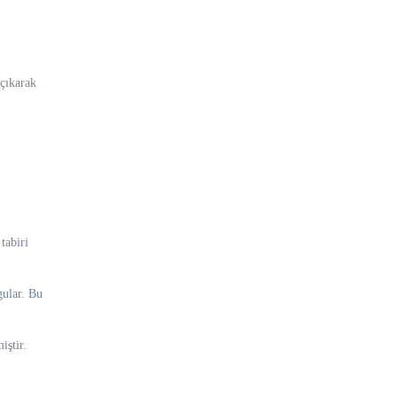
 çıkarak
tabiri
gular. Bu
iştir.