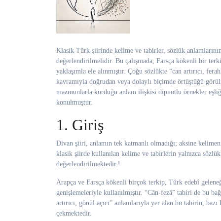
Klasik Türk şiirinde kelime ve tabirler, sözlük anlamlarının ötesinde, bağlam içinde kazandıkları mecazî ve sembolik değerlerle
değerlendirilmelidir. Bu çalışmada, Farsça kökenli bir ter
yaklaşımla ele alınmıştır. Çoğu sözlükte “can artırıcı, fera
kavramıyla doğrudan veya dolaylı biçimde örtüştüğü görülm
mazmunlarla kurduğu anlam ilişkisi dipnotlu örnekler eşliğ
konulmuştur.
1. Giriş
Divan şiiri, anlamın tek katmanlı olmadığı; aksine kelimeni
klasik şiirde kullanılan kelime ve tabirlerin yalnızca sözl
değerlendirilmektedir.¹
Arapça ve Farsça kökenli birçok terkip, Türk edebî gelene
genişlemeleriyle kullanılmıştır. “Cân-fezâ” tabiri de bu ba
artırıcı, gönül açıcı” anlamlarıyla yer alan bu tabirin, bazı
çekmektedir.