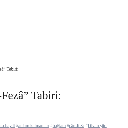
â” Tabiri:
Fezâ” Tabiri:
b-ı hayât
#
anlam katmanları
#
bağlam
#
cân-fezâ
#
Divan şiiri