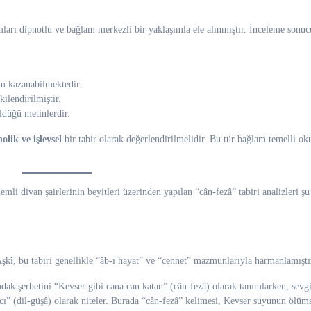
mları dipnotlu ve bağlam merkezli bir yaklaşımla ele alınmıştır. İnceleme sonu
m kazanabilmektedir.
kilendirilmiştir.
ldüğü metinlerdir.
lik ve işlevsel
bir tabir olarak değerlendirilmelidir. Bu tür bağlam temelli ok
emli divan şairlerinin beyitleri üzerinden yapılan “cân-fezâ” tabiri analizleri şu
şkî, bu tabiri genellikle “âb-ı hayat” ve “cennet” mazmunlarıyla harmanlamıştı
dak şerbetini “Kevser gibi cana can katan” (cân-fezâ) olarak tanımlarken, sevgi
tıcı” (dil-güşâ) olarak niteler. Burada “cân-fezâ” kelimesi, Kevser suyunun ölüm