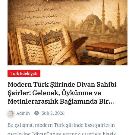
Türk Edebiyatı
Modern Türk Şiirinde Divan Sahibi
Şairler: Gelenek, Öykünme ve
Metinlerarasılık Bağlamında Bir
İnceleme
Admin
Şub 2, 2026
Bu çalışma, modern Türk şiirinde bazı şairlerin
eserlerine “divan” adını vermek suretiyle klasik