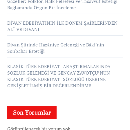
Gazeller: Folklor, Halk Felsefesi ve Tasavvuf Estetiği
Bağlamında Özgün Bir İnceleme
DİVAN EDEBİYATININ İLK DÖNEM ŞAİRLERİNDEN
ALÎ VE DİVANI
Divan Şiirinde Hazâniye Geleneği ve Bâkî’nin
Sonbahar Estetiği
KLASİK TÜRK EDEBİYATI ARAŞTIRMALARINDA
SÖZLÜK GELENEĞİ VE GENCAY ZAVOTÇU’NUN
KLASİK TÜRK EDEBİYATI SÖZLÜĞÜ ÜZERİNE
GENİŞLETİLMİŞ BİR DEĞERLENDİRME
Son Yorumlar
Görüntülenecek bir yorum yok.