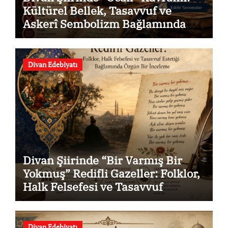
Kültürel Bellek, Tasavvuf ve
Askerî Sembolizm Bağlamında
Özgün Bir İnceleme
Divan Edebiyatı
Divan Şiirinde “Bir Varmış Bir
Yokmuş” Redifli Gazeller: Folklor,
Halk Felsefesi ve Tasavvuf
Estetiği Bağlamında Özgün Bir
İnceleme
Divan Edebiyatı