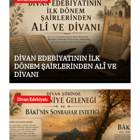
DİVAN EDEBİYATININ İLK
DÖNEM ŞAİRLERİNDEN ALÎ VE
DİVANI
Divan Edebiyatı