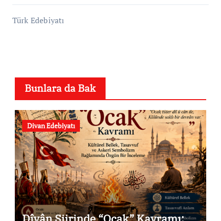
Türk Edebiyatı
Bunlara da Bak
Divan Edebiyatı
Dîvân Şiirinde “Ocak” Kavramı: